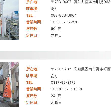
所在地
〒783-0007
高知県南国市明見963-
駐車場
あり
TEL
088-863-3964
営業時間
11:00
～
22:30
座席数
50
席
定休日
木曜日
所在地
〒781-5232
高知県香南市野市町西野
駐車場
あり
TEL
0887-56-3176
営業時間
11：30
～
21：30
座席数
24
席
定休日
木曜日