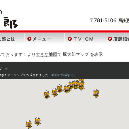
ップページ
豚太郎とは
メニュー
TV
んでおります！より
大きな地図
で 豚太郎マップ を表示