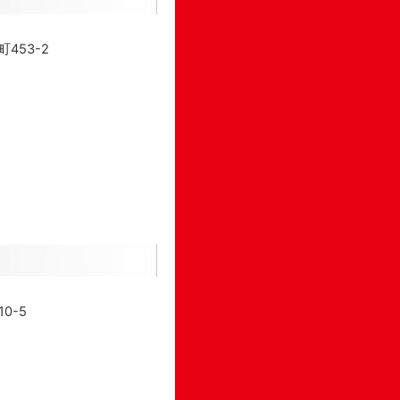
453-2
0-5