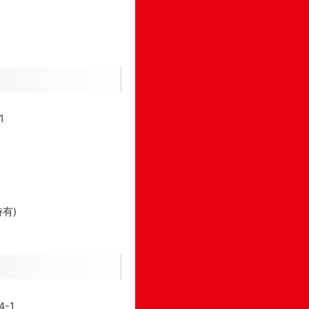
1
有)
-1