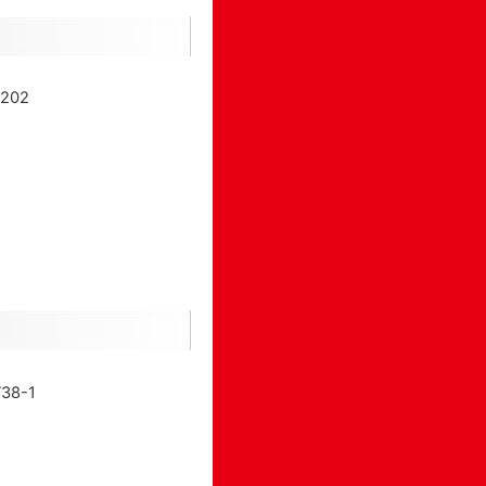
202
8-1