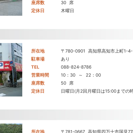
座席数
30
席
定休日
木曜日
所在地
〒780-0901
高知県高知市上町1-4-
駐車場
あり
TEL
088-824-8786
営業時間
10：30
～
22：00
座席数
50
席
定休日
日曜日(月2回月曜日は15:00までの時
所在地
〒781-0667
高知県四万十市国見774