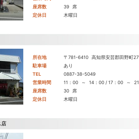
座席数
39
席
定休日
木曜日
所在地
〒781-6410
高知県安芸郡田野町276
駐車場
あり
TEL
0887-38-5049
営業時間
11：00
～
14：00 / 17：00
～
2
座席数
30
席
定休日
木曜日
ス店