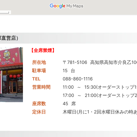
部直営店）
【全席禁煙】
所在地
〒781-5106
高知県高知市介良乙106
駐車場
15
台
TEL
088-860-1116
営業時間
11:00
～
15:30(オーダーストップ15
17:00
～
21:00(オーダーストップ20
座席数
45
席
定休日
木曜日(月に1・2回水曜日休みの時あ