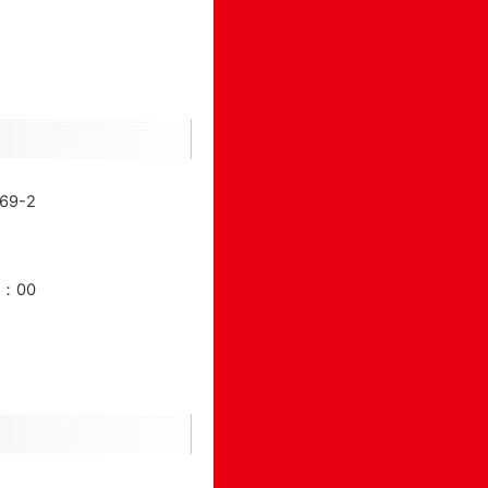
9-2
1：00