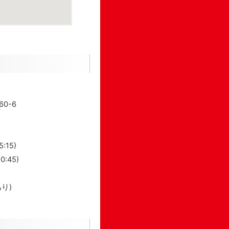
0-6
:15)
:45)
り)